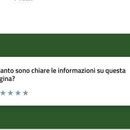
anto sono chiare le informazioni su questa
gina?
a da 1 a 5 stelle la pagina
ta 1 stelle su 5
Valuta 2 stelle su 5
Valuta 3 stelle su 5
Valuta 4 stelle su 5
Valuta 5 stelle su 5